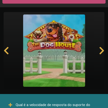
Qual é a velocidade de resposta do suporte do