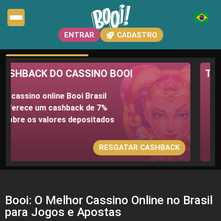
ENTRAR
CADASTRO
TORNEIO DROPS & WINS
A Pragmatic Play distribuirá
mais de €30.000.000 entre todos
os jogadores
SHBACK
JOGAR A
Booi: O Melhor Cassino Online no Brasil
para Jogos e Apostas